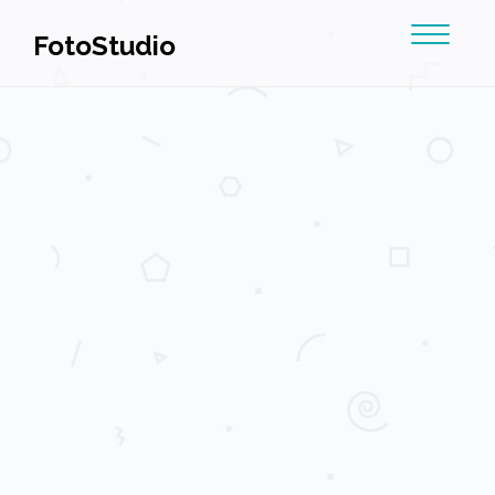
Toggle
FotoStudio
navigat